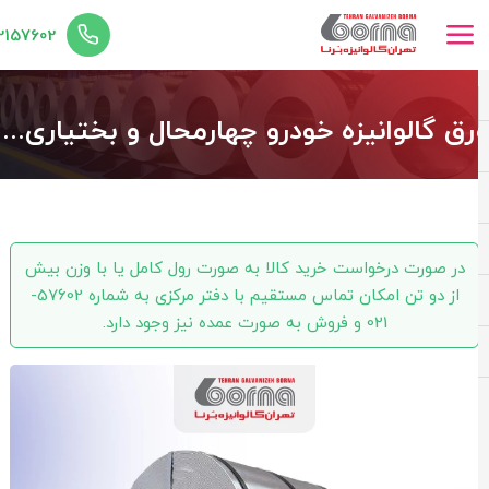
02157602
ورق گالوانیزه خودرو چهارمحال و بختیاری ضخامت 0.60 عرض 1000
در صورت درخواست خرید کالا به صورت رول کامل یا با وزن بیش
از دو تن امکان تماس مستقیم با دفتر مرکزی به شماره 57602-
021 و فروش به صورت عمده نیز وجود دارد.