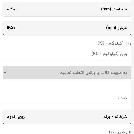
ضخامت (mm)
۰.۴۰
عرض (mm)
۱۲۵۰
زن (کیلوگرم - KG)
کارخانه - برند
روی اندود
ام شهر مبدا