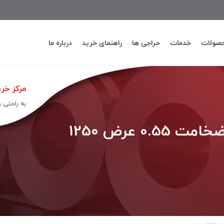
حصولات
خدمات
حراجی ها
راهنمای خرید
درباره ما
مرکز خری
به راحتی 
0. عرض 1250