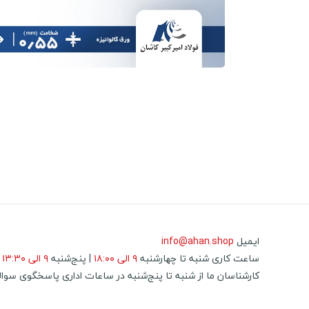
ایمیل
info@ahan.shop
ساعت کاری ﺷﻨﺒﻪ تا ﭼﻬﺎرﺷﻨﺒﻪ
۹ اﻟﯽ ۱۸:۰۰
| ﭘﻨﺞ‌ﺷﻨﺒﻪ
۹ الی ۱۳:۳۰
ﮐﺎرﺷﻨﺎﺳﺎن ما از ﺷﻨﺒﻪ ﺗﺎ ﭘﻨﺞ‌ﺷﻨﺒﻪ در ﺳﺎﻋﺎت اداری ﭘﺎﺳﺨﮕﻮی ﺳﻮاﻟ