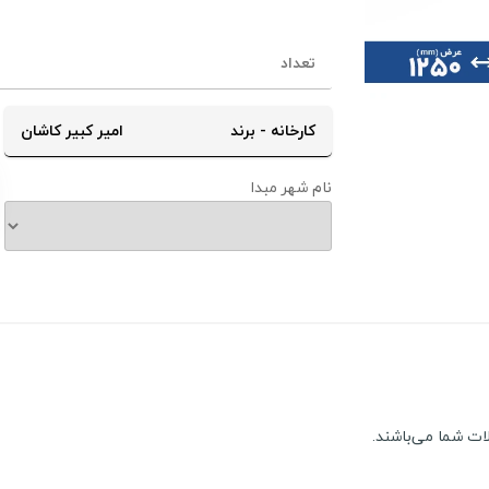
کارخانه - برند
امیر کبیر کاشان
نام شهر مبدا
ﺎت ﺷﻤﺎ ﻣﯽ‌ﺑﺎﺷﻨﺪ.