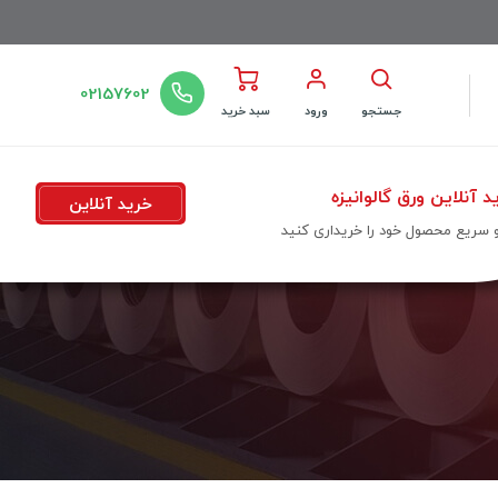
02157602
جستجو
ورود
سبد خرید
د آنلاین ورق گالوانیزه
خرید آنلاین
و سریع محصول خود را خریداری کنید